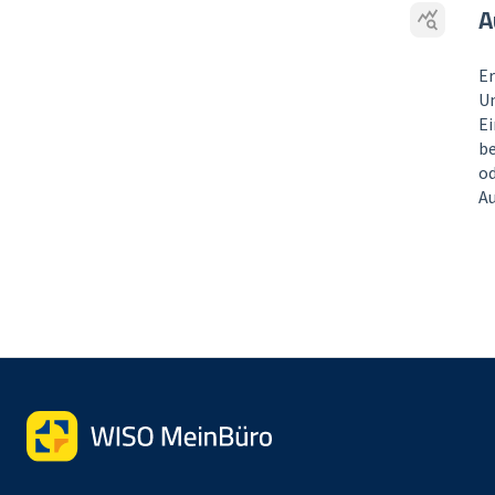
A
Er
U
E
be
od
A