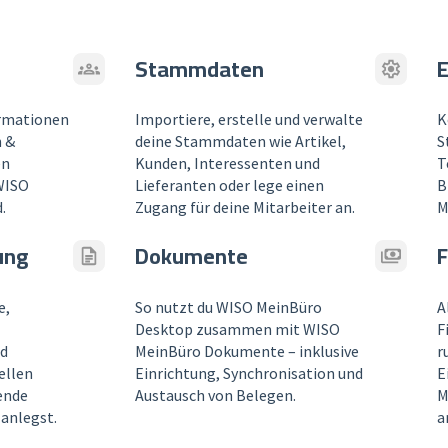
Stammdaten
E
ormationen
Importiere, erstelle und verwalte
K
 &
deine Stammdaten wie Artikel,
S
en
Kunden, Interessenten und
T
WISO
Lieferanten oder lege einen
B
.
Zugang für deine Mitarbeiter an.
M
ung
Dokumente
F
e,
So nutzt du WISO MeinBüro
A
Desktop zusammen mit WISO
F
nd
MeinBüro Dokumente – inklusive
r
ellen
Einrichtung, Synchronisation und
E
ende
Austausch von Belegen.
M
anlegst.
a