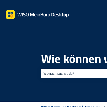
Wie können w
Es gibt keine Vorschläge, da das Suchfe
WISO MeinBüro Desktop | Handbuch