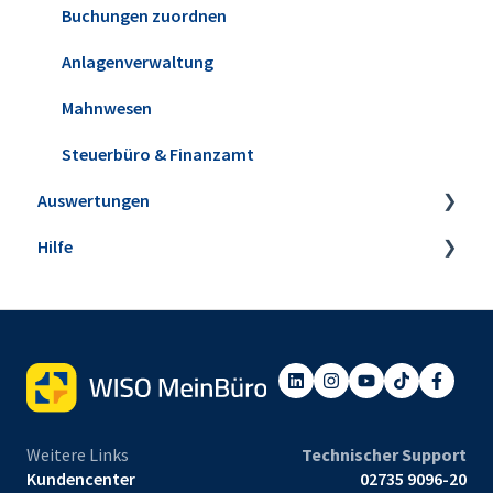
Verträge
Buchungen zuordnen
E-Commerce
Anlagenverwaltung
Projekte & Aufwände
Mahnwesen
Preisanfragen & Bestellungen
Steuerbüro & Finanzamt
Auswertungen
Eingangsrechnungen
Hilfe
Steuer-Auswertungen
Rechnungs- und Buchhaltungslisten
Webinare
Sonstige Auswertungen
Einrichtungsservice
Tabellen-Auswertungen
Weitere Links
Technischer Support
Kundencenter
02735 9096-20