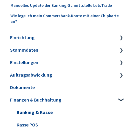
Manuelles Update der Banking-Schnittstelle LetsTrade
Wie lege ich mein Commerzbank-Konto mit einer Chipkarte
an?
Einrichtung
Stammdaten
Installation
Einstellungen
Erweiterungen
Artikel
Auftragsabwicklung
Datensicherung
Lagerbestände & Inventur
Firmeneinstellungen
Dokumente
Update installieren
Kunden & Interessenten
Steuereinstellungen
Angebote
Finanzen & Buchhaltung
Versionshistorie
Lieferanten
Kleinstammdaten
Aufträge & Lieferscheine
WISO MeinBüro Desktop Cloud
Mitarbeiter
Ansicht & Filter-/Suchoptionen
Rechnungen
Banking & Kasse
Office
Briefpapier & Vorlagen
E-Rechnungen
Kasse POS