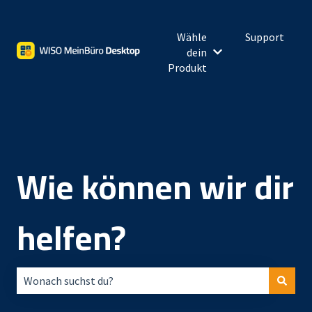
Wähle
Support
dein
Untermenü für Wähl
Produkt
Wie können wir dir
helfen?
Es gibt keine Vorschläge, da das Suchfeld leer ist.