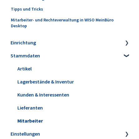
Tipps und Tricks
Mitarbeiter- und Rechteverwaltung in WISO MeinBüro
Desktop
Einrichtung
Stammdaten
Installation
Erweiterungen
Artikel
Datensicherung
Lagerbestände & Inventur
Update installieren
Kunden & Interessenten
Versionshistorie
Lieferanten
WISO MeinBüro Desktop Cloud
Mitarbeiter
Einstellungen
Office