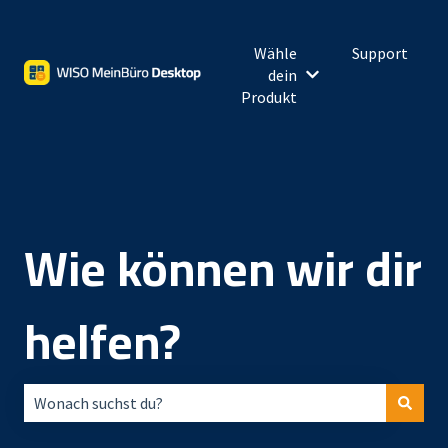
Wähle
Support
dein
Untermenü für Wähl
Produkt
Wie können wir dir
helfen?
Es gibt keine Vorschläge, da das Suchfeld leer ist.