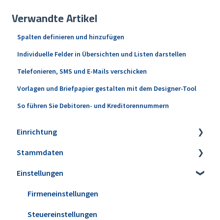
Verwandte Artikel
Spalten definieren und hinzufügen
Individuelle Felder in Übersichten und Listen darstellen
Telefonieren, SMS und E-Mails verschicken
Vorlagen und Briefpapier gestalten mit dem Designer-Tool
So führen Sie Debitoren- und Kreditorennummern
Einrichtung
Stammdaten
Installation
Einstellungen
Erweiterungen
Artikel
Datensicherung
Lagerbestände & Inventur
Firmeneinstellungen
Update installieren
Kunden & Interessenten
Steuereinstellungen