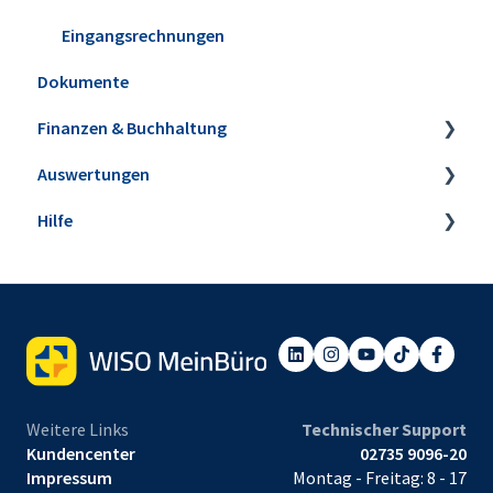
Eingangsrechnungen
Dokumente
Finanzen & Buchhaltung
Auswertungen
Banking & Kasse
Hilfe
Kasse POS
Steuer-Auswertungen
Buchungen zuordnen
Rechnungs- und Buchhaltungslisten
Webinare
Anlagenverwaltung
Sonstige Auswertungen
Einrichtungsservice
Mahnwesen
Tabellen-Auswertungen
Steuerbüro & Finanzamt
Weitere Links
Technischer Support
Kundencenter
02735 9096-20
Impressum
Montag - Freitag: 8 - 17