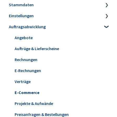
Stammdaten
Installation
Einstellungen
Erweiterungen
Artikel
Auftragsabwicklung
Datensicherung
Lagerbestände & Inventur
Firmeneinstellungen
Update installieren
Kunden & Interessenten
Steuereinstellungen
Angebote
Versionshistorie
Lieferanten
Kleinstammdaten
Aufträge & Lieferscheine
WISO MeinBüro Desktop Cloud
Mitarbeiter
Ansicht & Filter-/Suchoptionen
Rechnungen
Office
Briefpapier & Vorlagen
E-Rechnungen
Verträge
E-Commerce
Projekte & Aufwände
Preisanfragen & Bestellungen