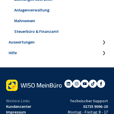
E-Commerce
Anlagenverwaltung
Projekte & Aufwände
Mahnwesen
Preisanfragen & Bestellungen
Steuerbüro & Finanzamt
Auswertungen
Eingangsrechnungen
Hilfe
Steuer-Auswertungen
Rechnungs- und Buchhaltungslisten
Webinare
Sonstige Auswertungen
Einrichtungsservice
Tabellen-Auswertungen
Weitere Links
Technischer Support
Kundencenter
02735 9096-20
Impressum
Montag - Freitag: 8 - 17