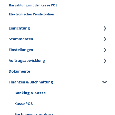
Barzahlung mit der Kasse POS
Elektronischer Pendelordner
Einrichtung
Stammdaten
Installation
Einstellungen
Erweiterungen
Artikel
Auftragsabwicklung
Datensicherung
Lagerbestände & Inventur
Firmeneinstellungen
Dokumente
Update installieren
Kunden & Interessenten
Steuereinstellungen
Angebote
Finanzen & Buchhaltung
Versionshistorie
Lieferanten
Kleinstammdaten
Aufträge & Lieferscheine
WISO MeinBüro Desktop Cloud
Mitarbeiter
Ansicht & Filter-/Suchoptionen
Rechnungen
Banking & Kasse
Office
Briefpapier & Vorlagen
E-Rechnungen
Kasse POS
Verträge
Buchungen zuordnen