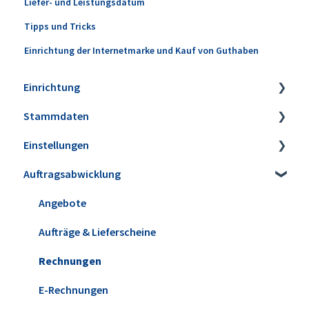
Liefer- und Leistungsdatum
Tipps und Tricks
Einrichtung der Internetmarke und Kauf von Guthaben
Einrichtung
Stammdaten
Installation
Einstellungen
Erweiterungen
Artikel
Auftragsabwicklung
Datensicherung
Lagerbestände & Inventur
Firmeneinstellungen
Update installieren
Kunden & Interessenten
Steuereinstellungen
Angebote
Versionshistorie
Lieferanten
Kleinstammdaten
Aufträge & Lieferscheine
WISO MeinBüro Desktop Cloud
Mitarbeiter
Ansicht & Filter-/Suchoptionen
Rechnungen
Office
Briefpapier & Vorlagen
E-Rechnungen