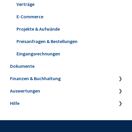
Verträge
E-Commerce
Projekte & Aufwände
Preisanfragen & Bestellungen
Eingangsrechnungen
Dokumente
Finanzen & Buchhaltung
Auswertungen
Banking & Kasse
Hilfe
Kasse POS
Steuer-Auswertungen
Buchungen zuordnen
Rechnungs- und Buchhaltungslisten
Webinare
Anlagenverwaltung
Sonstige Auswertungen
Einrichtungsservice