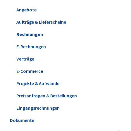
Update installieren
Kunden & Interessenten
Steuereinstellungen
Angebote
Versionshistorie
Lieferanten
Kleinstammdaten
Aufträge & Lieferscheine
WISO MeinBüro Desktop Cloud
Mitarbeiter
Ansicht & Filter-/Suchoptionen
Rechnungen
Office
Briefpapier & Vorlagen
E-Rechnungen
Verträge
E-Commerce
Projekte & Aufwände
Preisanfragen & Bestellungen
Eingangsrechnungen
Dokumente