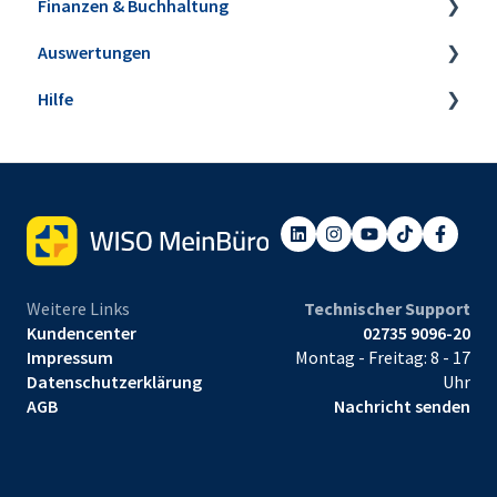
Finanzen & Buchhaltung
Auswertungen
Banking & Kasse
Hilfe
Kasse POS
Steuer-Auswertungen
Buchungen zuordnen
Rechnungs- und Buchhaltungslisten
Webinare
Anlagenverwaltung
Sonstige Auswertungen
Einrichtungsservice
Mahnwesen
Tabellen-Auswertungen
Steuerbüro & Finanzamt
Weitere Links
Technischer Support
Kundencenter
02735 9096-20
Impressum
Montag - Freitag: 8 - 17
Datenschutzerklärung
Uhr
AGB
Nachricht senden