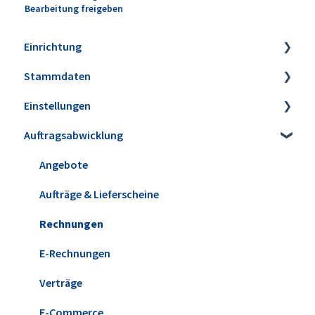
Bearbeitung freigeben
Einrichtung
Stammdaten
Installation
Einstellungen
Erweiterungen
Artikel
Auftragsabwicklung
Datensicherung
Lagerbestände & Inventur
Firmeneinstellungen
Update installieren
Kunden & Interessenten
Steuereinstellungen
Angebote
Versionshistorie
Lieferanten
Kleinstammdaten
Aufträge & Lieferscheine
WISO MeinBüro Desktop Cloud
Mitarbeiter
Ansicht & Filter-/Suchoptionen
Rechnungen
Office
Briefpapier & Vorlagen
E-Rechnungen
Verträge
E-Commerce