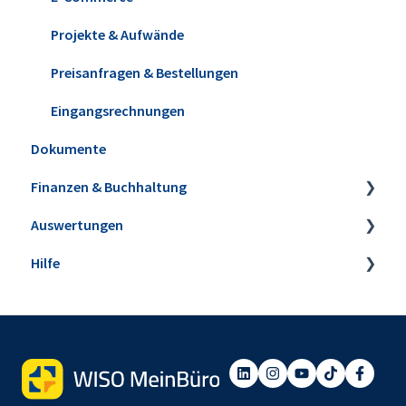
Projekte & Aufwände
Preisanfragen & Bestellungen
Eingangsrechnungen
Dokumente
Finanzen & Buchhaltung
Auswertungen
Banking & Kasse
Hilfe
Kasse POS
Steuer-Auswertungen
Buchungen zuordnen
Rechnungs- und Buchhaltungslisten
Webinare
Anlagenverwaltung
Sonstige Auswertungen
Einrichtungsservice
Mahnwesen
Tabellen-Auswertungen