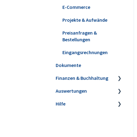
E-Commerce
Projekte & Aufwände
Preisanfragen &
Bestellungen
Eingangsrechnungen
Dokumente
Finanzen & Buchhaltung
Auswertungen
Banking & Kasse
Hilfe
Kasse POS
Steuer-Auswertungen
Buchungen zuordnen
Rechnungs- und
Webinare
Buchhaltungslisten
Anlagenverwaltung
Einrichtungsservice
Sonstige Auswertungen