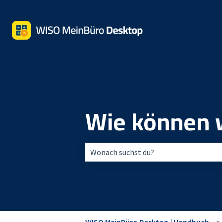
Wie können w
Es gibt keine Vorschläge, da das Suchfe
WISO MeinBüro Desktop | Handbuch