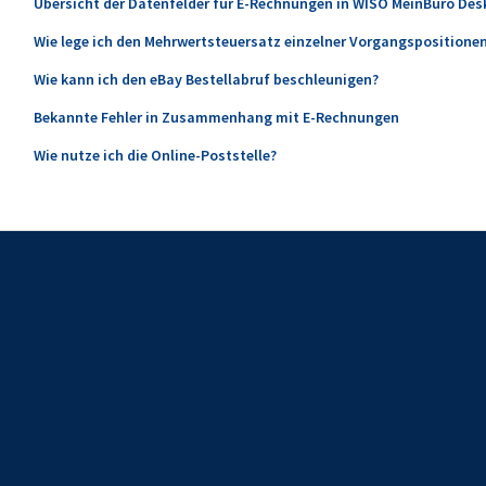
Übersicht der Datenfelder für E-Rechnungen in WISO MeinBüro Des
Wie lege ich den Mehrwertsteuersatz einzelner Vorgangspositionen
Wie kann ich den eBay Bestellabruf beschleunigen?
Bekannte Fehler in Zusammenhang mit E-Rechnungen
Wie nutze ich die Online-Poststelle?