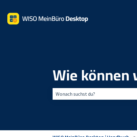
Wie können w
Es gibt keine Vorschläge, da das Suchfe
WISO MeinBüro Desktop | Handbuch