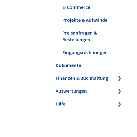
E-Commerce
Projekte & Aufwände
Preisanfragen &
Bestellungen
Eingangsrechnungen
Dokumente
Finanzen & Buchhaltung
Auswertungen
Banking & Kasse
Hilfe
Kasse POS
Steuer-Auswertungen
Buchungen zuordnen
Rechnungs- und
Webinare
Buchhaltungslisten
Anlagenverwaltung
Einrichtungsservice
Sonstige Auswertungen