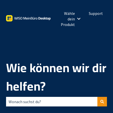
Wähle
Support
dein
Untermenü für Wähl
Produkt
Wie können wir dir
helfen?
Es gibt keine Vorschläge, da das Suchfeld leer ist.