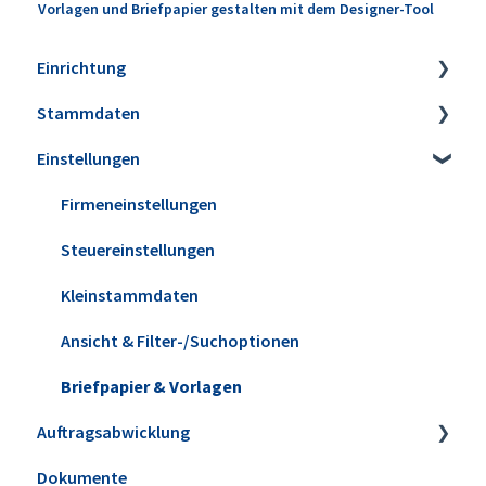
Vorlagen und Briefpapier gestalten mit dem Designer-Tool
Einrichtung
Stammdaten
Installation
Einstellungen
Erweiterungen
Artikel
Datensicherung
Lagerbestände & Inventur
Firmeneinstellungen
Update installieren
Kunden & Interessenten
Steuereinstellungen
Versionshistorie
Lieferanten
Kleinstammdaten
WISO MeinBüro Desktop Cloud
Mitarbeiter
Ansicht & Filter-/Suchoptionen
Office
Briefpapier & Vorlagen
Auftragsabwicklung
Dokumente
Angebote