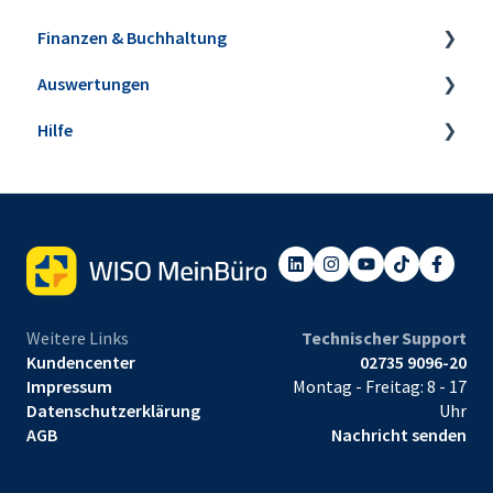
Finanzen & Buchhaltung
Aufträge & Lieferscheine
Auswertungen
Rechnungen
Banking & Kasse
Hilfe
E-Rechnungen
Kasse POS
Steuer-Auswertungen
Verträge
Buchungen zuordnen
Rechnungs- und Buchhaltungslisten
Webinare
E-Commerce
Anlagenverwaltung
Sonstige Auswertungen
Einrichtungsservice
Projekte & Aufwände
Mahnwesen
Tabellen-Auswertungen
Preisanfragen & Bestellungen
Steuerbüro & Finanzamt
Weitere Links
Technischer Support
Eingangsrechnungen
Kundencenter
02735 9096-20
Impressum
Montag - Freitag: 8 - 17
Datenschutzerklärung
Uhr
AGB
Nachricht senden