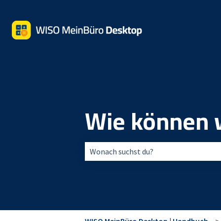
Wie können w
Es gibt keine Vorschläge, da das Suchfe
WISO MeinBüro Desktop | Handbuch