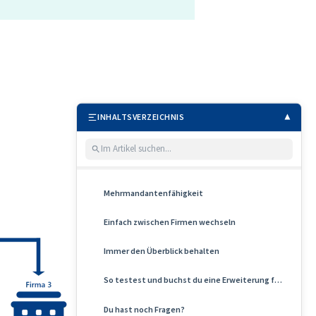
INHALTSVERZEICHNIS
▲
Mehrmandantenfähigkeit
Einfach zwischen Firmen wechseln
Immer den Überblick behalten
So testest und buchst du eine Erweiterung für W...
Du hast noch Fragen?