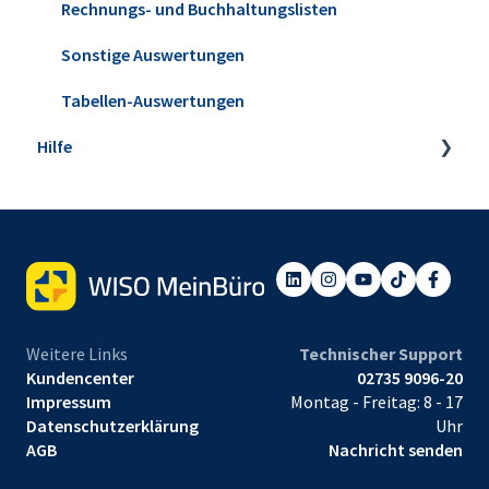
Verträge
Buchungen zuordnen
Rechnungs- und Buchhaltungslisten
E-Commerce
Anlagenverwaltung
Sonstige Auswertungen
Projekte & Aufwände
Mahnwesen
Tabellen-Auswertungen
Hilfe
Preisanfragen & Bestellungen
Steuerbüro & Finanzamt
Eingangsrechnungen
Webinare
Einrichtungsservice
Weitere Links
Technischer Support
Kundencenter
02735 9096-20
Impressum
Montag - Freitag: 8 - 17
Datenschutzerklärung
Uhr
AGB
Nachricht senden