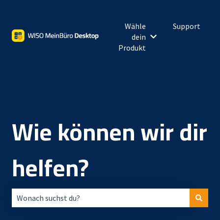
Wähle
Support
dein
Untermenü für Wähl
Produkt
Wie können wir dir
helfen?
Es gibt keine Vorschläge, da das Suchfeld leer ist.