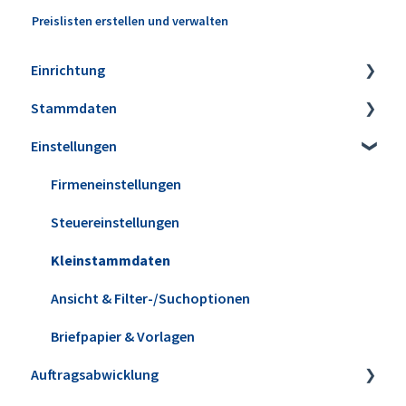
Preislisten erstellen und verwalten
Einrichtung
Stammdaten
Installation
Einstellungen
Erweiterungen
Artikel
Datensicherung
Lagerbestände & Inventur
Firmeneinstellungen
Update installieren
Kunden & Interessenten
Steuereinstellungen
Versionshistorie
Lieferanten
Kleinstammdaten
WISO MeinBüro Desktop Cloud
Mitarbeiter
Ansicht & Filter-/Suchoptionen
Office
Briefpapier & Vorlagen
Auftragsabwicklung