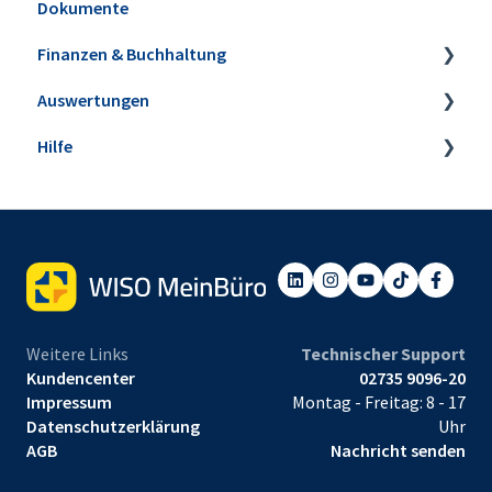
Dokumente
Angebote
Finanzen & Buchhaltung
Aufträge & Lieferscheine
Auswertungen
Rechnungen
Banking & Kasse
Hilfe
E-Rechnungen
Kasse POS
Steuer-Auswertungen
Verträge
Buchungen zuordnen
Rechnungs- und Buchhaltungslisten
Webinare
E-Commerce
Anlagenverwaltung
Sonstige Auswertungen
Einrichtungsservice
Projekte & Aufwände
Mahnwesen
Tabellen-Auswertungen
Preisanfragen & Bestellungen
Steuerbüro & Finanzamt
Weitere Links
Technischer Support
Eingangsrechnungen
Kundencenter
02735 9096-20
Impressum
Montag - Freitag: 8 - 17
Datenschutzerklärung
Uhr
AGB
Nachricht senden