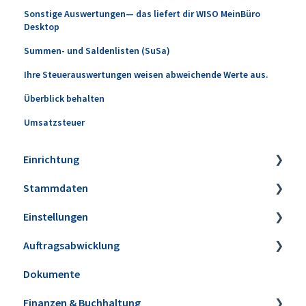
Sonstige Auswertungen— das liefert dir WISO MeinBüro
Desktop
Summen- und Saldenlisten (SuSa)
Ihre Steuerauswertungen weisen abweichende Werte aus.
Überblick behalten
Umsatzsteuer
Einrichtung
Stammdaten
Installation
Einstellungen
Erweiterungen
Artikel
Auftragsabwicklung
Datensicherung
Lagerbestände & Inventur
Firmeneinstellungen
Dokumente
Update installieren
Kunden & Interessenten
Steuereinstellungen
Angebote
Finanzen & Buchhaltung
Versionshistorie
Lieferanten
Kleinstammdaten
Aufträge & Lieferscheine