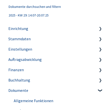
Dokumente durchsuchen und filtern
2025 - KW 29: 14.07-20.07.25
Einrichtung
Stammdaten
Account & Benutzer
Einstellungen
Update-Historie
Artikel
Auftragsabwicklung
Kunden
Firmeneinstellungen
Finanzen
Lieferanten
Steuereinstellungen
Angebote
Buchhaltung
Kleinstammdaten
Rechnungen
Allgemein
Dokumente
Briefpapier & Vorlagen
E-Rechnungen
Banking
Belege erfassen & zuordnen
E-Mail-Versand
Aufgaben
Informationen zu deiner Bank
Buchungshilfen
Allgemeine Funktionen