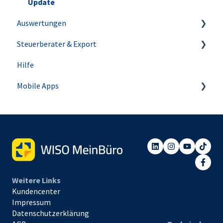
Abos
Lastschriften & Überweisungen
Buchhaltungswissen
Update
Auswertungen
Einkauf
Anlagenverwaltung
Steuerberater & Export
Mahnwesen
Steuer-Auswertungen
Hilfe
Für Steuerberater
Mobile Apps
Die WISO MeinBüro App
Die WISO MeinBüro Dokumente App
Weitere Links
Kundencenter
Impressum
Datenschutzerklärung