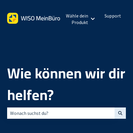
Wähle dein
Support
Untermenü für Wähl
Produkt
Wie können wir dir
helfen?
Es gibt keine Vorschläge, da das Suchfeld leer ist.