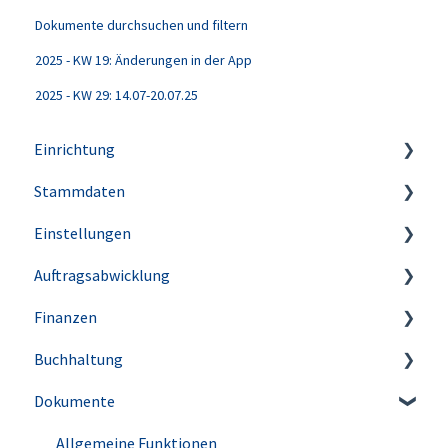
Dokumente durchsuchen und filtern
2025 - KW 19: Änderungen in der App
2025 - KW 29: 14.07-20.07.25
Einrichtung
Stammdaten
Account & Benutzer
Einstellungen
Update-Historie
Artikel
Auftragsabwicklung
Kunden
Firmeneinstellungen
Finanzen
Lieferanten
Steuereinstellungen
Angebote
Buchhaltung
Kleinstammdaten
Rechnungen
Allgemein
Dokumente
Briefpapier & Vorlagen
E-Rechnungen
Banking
Belege erfassen & zuordnen
E-Mail-Versand
Aufgaben
Informationen zu deiner Bank
Buchungshilfen
Allgemeine Funktionen