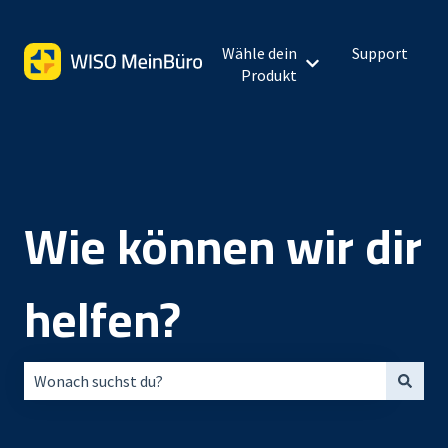
Wähle dein
Support
Untermenü für Wähl
Produkt
Wie können wir dir
helfen?
Es gibt keine Vorschläge, da das Suchfeld leer ist.