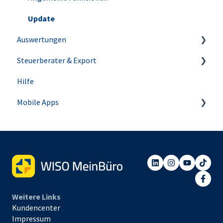
Abos
Lastschriften & Überweisungen
Buchhaltungswissen
Update
Auswertungen
Einkauf
Anlagenverwaltung
Steuerberater & Export
Mahnwesen
Steuer-Auswertungen
Hilfe
Für Steuerberater
Mobile Apps
Die WISO MeinBüro App
Die WISO MeinBüro Dokumente App
Weitere Links
Kundencenter
Impressum