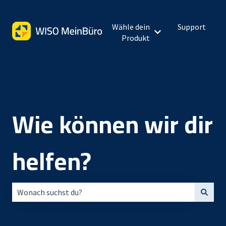
Wähle dein
Support
Untermenü für Wähl
Produkt
Wie können wir dir
helfen?
Es gibt keine Vorschläge, da das Suchfeld leer ist.