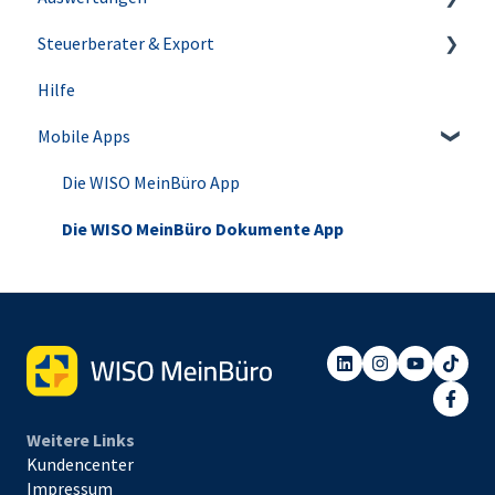
Steuerberater & Export
Abos
Lastschriften & Überweisungen
Buchhaltungswissen
Update
Steuer-Auswertungen
Hilfe
Einkauf
Anlagenverwaltung
Für Steuerberater
Mobile Apps
Mahnwesen
Die WISO MeinBüro App
Die WISO MeinBüro Dokumente App
Weitere Links
Kundencenter
Impressum