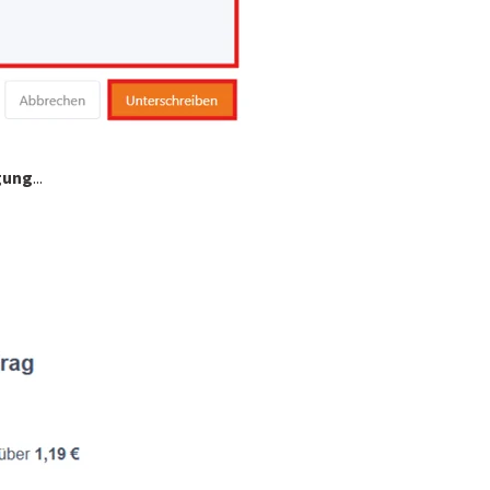
gung
...