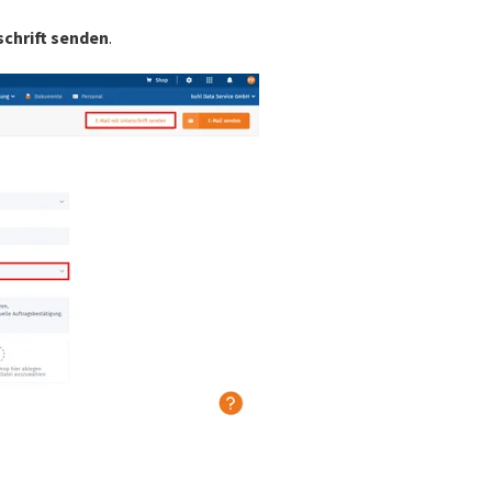
schrift senden
.