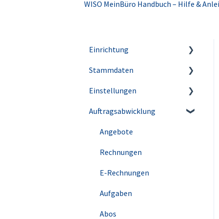
WISO MeinBüro Handbuch – Hilfe & Anle
Einrichtung
Stammdaten
Account & Benutzer
Einstellungen
Update-Historie
Artikel
Auftragsabwicklung
Kunden
Firmeneinstellungen
Lieferanten
Steuereinstellungen
Angebote
Kleinstammdaten
Rechnungen
Briefpapier & Vorlagen
E-Rechnungen
E-Mail-Versand
Aufgaben
Abos