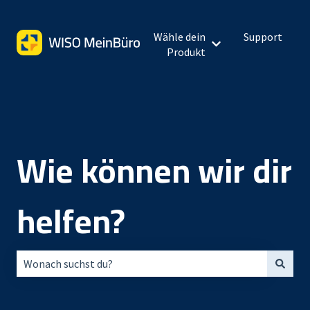
Wähle dein
Support
Untermenü für Wähl
Produkt
Wie können wir dir
helfen?
Es gibt keine Vorschläge, da das Suchfeld leer ist.