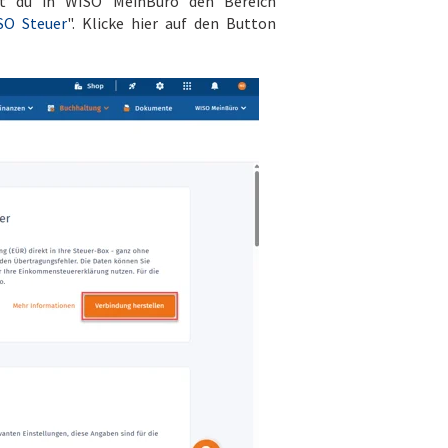
st du in WISO MeinBüro den Bereich
SO Steuer
". Klicke hier auf den Button