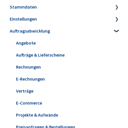
Stammdaten
Installation
Einstellungen
Erweiterungen
Artikel
Auftragsabwicklung
Datensicherung
Lagerbestände & Inventur
Firmeneinstellungen
Update installieren
Kunden & Interessenten
Steuereinstellungen
Angebote
Versionshistorie
Lieferanten
Kleinstammdaten
Aufträge & Lieferscheine
WISO MeinBüro Desktop Cloud
Mitarbeiter
Ansicht & Filter-/Suchoptionen
Rechnungen
Office
Briefpapier & Vorlagen
E-Rechnungen
Verträge
E-Commerce
Projekte & Aufwände
Preisanfragen & Bestellungen