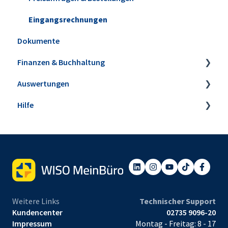
Eingangsrechnungen
Dokumente
Finanzen & Buchhaltung
Auswertungen
Banking & Kasse
Hilfe
Kasse POS
Steuer-Auswertungen
Buchungen zuordnen
Rechnungs- und Buchhaltungslisten
Webinare
Anlagenverwaltung
Sonstige Auswertungen
Einrichtungsservice
Mahnwesen
Tabellen-Auswertungen
Steuerbüro & Finanzamt
Weitere Links
Technischer Support
Kundencenter
02735 9096-20
Impressum
Montag - Freitag: 8 - 17