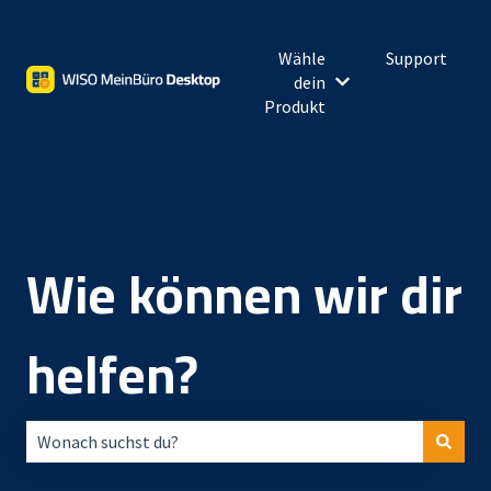
Wähle
Support
dein
Untermenü für Wähl
Produkt
Wie können wir dir
helfen?
Es gibt keine Vorschläge, da das Suchfeld leer ist.