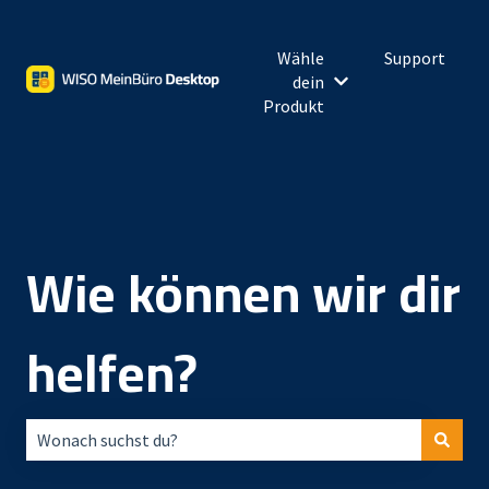
Wähle
Support
dein
Untermenü für Wähl
Produkt
Wie können wir dir
helfen?
Es gibt keine Vorschläge, da das Suchfeld leer ist.