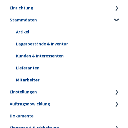
Einrichtung
Stammdaten
Installation
Erweiterungen
Artikel
Datensicherung
Lagerbestände & Inventur
Update installieren
Kunden & Interessenten
Versionshistorie
Lieferanten
WISO MeinBüro Desktop Cloud
Mitarbeiter
Einstellungen
Office
Auftragsabwicklung
Firmeneinstellungen
Dokumente
Steuereinstellungen
Angebote
Finanzen & Buchhaltung
Kleinstammdaten
Aufträge & Lieferscheine