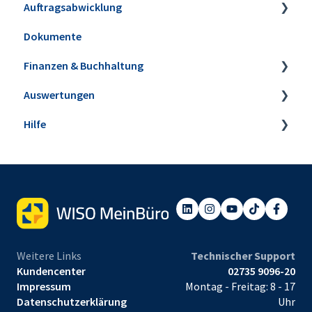
Auftragsabwicklung
Dokumente
Angebote
Finanzen & Buchhaltung
Aufträge & Lieferscheine
Auswertungen
Rechnungen
Banking & Kasse
Hilfe
E-Rechnungen
Kasse POS
Steuer-Auswertungen
Verträge
Buchungen zuordnen
Rechnungs- und Buchhaltungslisten
Webinare
E-Commerce
Anlagenverwaltung
Sonstige Auswertungen
Einrichtungsservice
Projekte & Aufwände
Mahnwesen
Tabellen-Auswertungen
Preisanfragen & Bestellungen
Steuerbüro & Finanzamt
Weitere Links
Technischer Support
Eingangsrechnungen
Kundencenter
02735 9096-20
Impressum
Montag - Freitag: 8 - 17
Datenschutzerklärung
Uhr