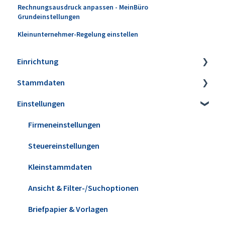
Rechnungsausdruck anpassen - MeinBüro
Grundeinstellungen
Kleinunternehmer-Regelung einstellen
Einrichtung
Stammdaten
Installation
Einstellungen
Erweiterungen
Artikel
Datensicherung
Lagerbestände & Inventur
Firmeneinstellungen
Update installieren
Kunden & Interessenten
Steuereinstellungen
Versionshistorie
Lieferanten
Kleinstammdaten
WISO MeinBüro Desktop Cloud
Mitarbeiter
Ansicht & Filter-/Suchoptionen
Office
Briefpapier & Vorlagen