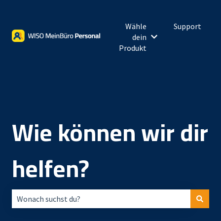
Wähle
Support
dein
Untermenü für Wähl
Produkt
Wie können wir dir
helfen?
Es gibt keine Vorschläge, da das Suchfeld leer ist.