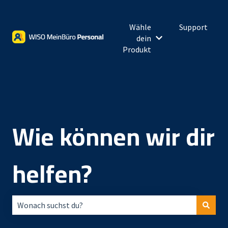
Wähle
Support
dein
Untermenü für Wähl
Produkt
Wie können wir dir
helfen?
Es gibt keine Vorschläge, da das Suchfeld leer ist.