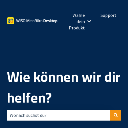
Wähle
Support
dein
Untermenü für Wähl
Produkt
Wie können wir dir
helfen?
Es gibt keine Vorschläge, da das Suchfeld leer ist.