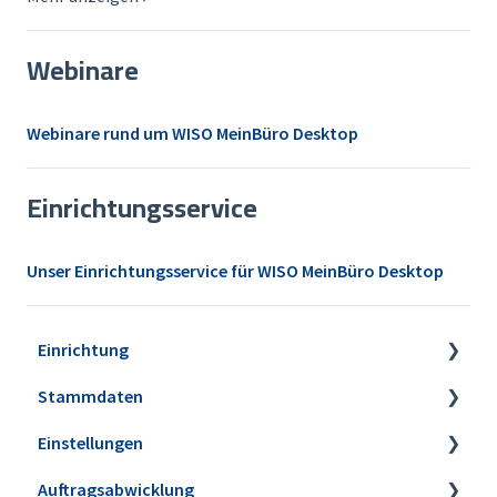
Webinare
Webinare rund um WISO MeinBüro Desktop
Einrichtungsservice
Unser Einrichtungsservice für WISO MeinBüro Desktop
Einrichtung
Stammdaten
Installation
Einstellungen
Erweiterungen
Artikel
Auftragsabwicklung
Datensicherung
Lagerbestände & Inventur
Firmeneinstellungen